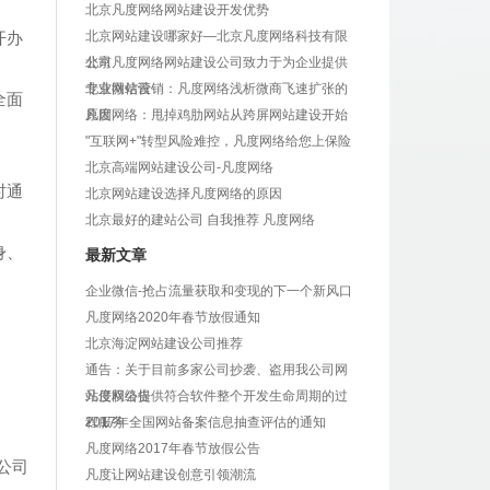
北京凡度网络网站建设开发优势
开办
北京网站建设哪家好—北京凡度网络科技有限
公司
北京凡度网络网站建设公司致力于为企业提供
专业网站设
北京微信营销：凡度网络浅析微商飞速扩张的
全面
原因
凡度网络：甩掉鸡肋网站从跨屏网站建设开始
"互联网+"转型风险难控，凡度网络给您上保险
北京高端网站建设公司-凡度网络
时通
北京网站建设选择凡度网络的原因
北京最好的建站公司 自我推荐 凡度网络
身、
最新文章
企业微信-抢占流量获取和变现的下一个新风口
凡度网络2020年春节放假通知
北京海淀网站建设公司推荐
通告：关于目前多家公司抄袭、盗用我公司网
站侵权公告
凡度网络提供符合软件整个开发生命周期的过
程服务
2017年全国网站备案信息抽查评估的通知
凡度网络2017年春节放假公告
公司
凡度让网站建设创意引领潮流