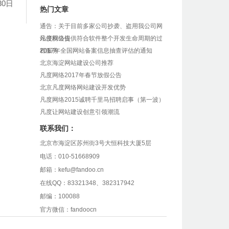
30日
热门文章
通告：关于目前多家公司抄袭、盗用我公司网
站侵权公告
凡度网络提供符合软件整个开发生命周期的过
程服务
2017年全国网站备案信息抽查评估的通知
北京海淀网站建设公司推荐
凡度网络2017年春节放假公告
北京凡度网络网站建设开发优势
凡度网络2015诚聘千里马招聘启事（第一波）
凡度让网站建设创意引领潮流
联系我们：
北京市海淀区苏州街3号大恒科技大厦5层
电话：010-51668909
邮箱：kefu@fandoo.cn
在线QQ：83321348、382317942
邮编：100088
官方微信：fandoocn