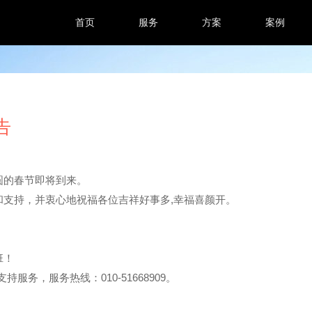
首页
服务
方案
案例
告
圆的春节即将到来。
支持，并衷心地祝福各位吉祥好事多,幸福喜颜开。
班！
务，服务热线：010-51668909。