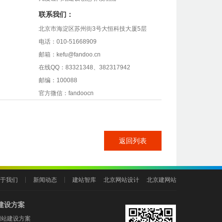
联系我们：
北京市海淀区苏州街3号大恒科技大厦5层
电话：010-51668909
邮箱：kefu@fandoo.cn
在线QQ：83321348、382317942
邮编：100088
官方微信：fandoocn
返回列表
于我们
新闻动态
建站智库
北京网站设计
北京建网站
建设方案
网站建设方案